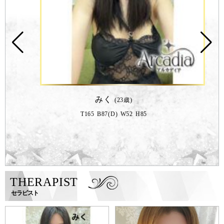
みく
23歳
T
165
B
87
D
W
52
H
85
2026-07-20
全身マッサージコース
慢性的な筋肉の疲労を深部からしっかりとほぐすグァ
THERAPIST
レンドこだわりのマッサージコースから、リンパの流
セラピスト
れに沿ってソフトなタッチでゆったり癒す至福のマッ
サージコースなどお悩みに合ったコースをお選びくだ
さい。