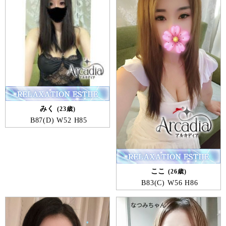
2026-07-14
心安らぐ癒しの空間をご提供いたします
毎日の忙しい生活やお仕事で、疲れ・ストレスがたま
っている方は多いことでしょう。当店はそんなお疲れ
のお客様のために、心安らぐ癒しの空間をご提供いた
します。ゆったりと流れる時間、落ち着いた雰囲気と
優しい香りに包まれて、忙しい日々の喧噪をひととき
忘れ、心も体も癒される癒しの時間をお楽しみ下さ
みく
23歳
い。
B
87
D
W
52
H
85
2026-07-08
アロマエステの効果
ここ
26歳
アロマそのものが、エステ以外にも様々な用途で使用
B
83
C
W
56
H
86
されています。そして得られる効能は、興奮している
気持ちを鎮めたり、頭痛を和らげたり、疲れた筋肉を
解したり、精神的な不安や緊張を和らげて元気にする
などの効果があります。人の脳には物を考える大脳新