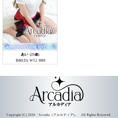
あい
25歳
B
80
D
W
52
H
88
Copyright (C) 2026「Arcadia（アルカディア)」 .All Rights Reserved.