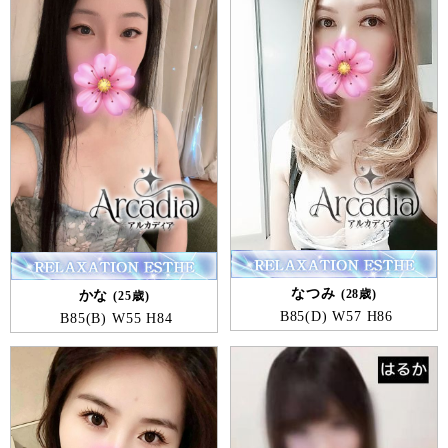
皮質と、五感を感じたり本能をつかさどる大脳旧皮質
と大脳周縁系があります。現代人はストレスを感じる
ことが多く、そのバランスが崩れがちです。アロマオ
イルエステは五感の一つである香りを感じることで、
心身のバランスを整える効果と効能が期待できると言
われています。
なつみ
28歳
かな
25歳
B
85
D
W
57
H
86
B
85
B
W
55
H
84